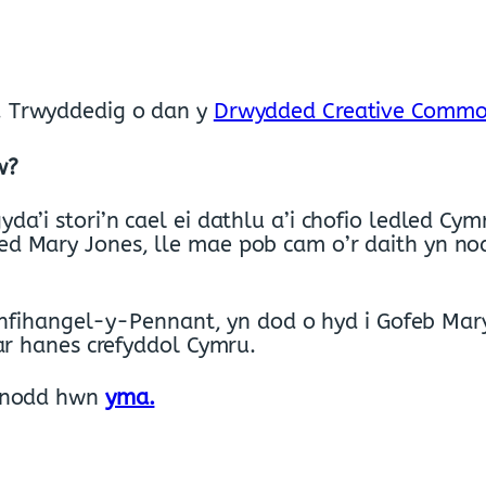
. Trwyddedig o dan y
Drwydded Creative Commo
w?
a’i stori’n cael ei dathlu a’i chofio ledled Cym
d Mary Jones, lle mae pob cam o’r daith yn no
lanfihangel-y-Pennant, yn dod o hyd i Gofeb Mar
ar hanes crefyddol Cymru.
adnodd hwn
yma.