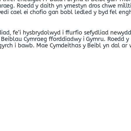
raeg. Roedd y daith yn ymestyn dros chwe millti
edi cael ei chofio gan bobl ledled y byd fel engh
d, fe’i hysbrydolwyd i ffurfio sefydliad newyd
wi Beiblau Cymraeg fforddiadwy i Gymru. Roedd y
ygyrch i bawb. Mae Cymdeithas y Beibl yn dal ar 