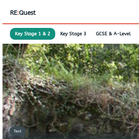
RE
:
Quest
Key Stage 1 & 2
Key Stage 3
GCSE & A-Level
Text