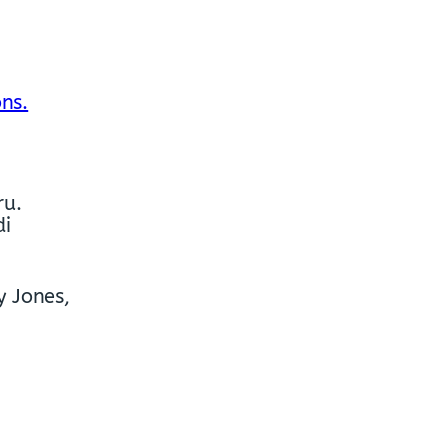
ns.
ru.
di
y Jones,