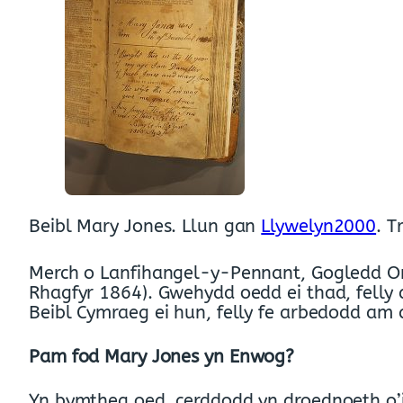
Beibl Mary Jones. Llun gan
Llywelyn2000
. 
Merch o Lanfihangel-y-Pennant, Gogledd Or
Rhagfyr 1864). Gwehydd oedd ei thad, felly 
Beibl Cymraeg ei hun, felly fe arbedodd am 
Pam fod Mary Jones yn Enwog?
Yn bymtheg oed, cerddodd yn droednoeth o’i 