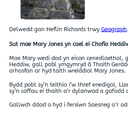
Delwedd gan Heflin Richards trwy
Geograph
Sut mae Mary Jones yn cael ei Chofio Heddi
Mae Mary wedi dod yn eicon cenedlaethol, gyd
Heddiw, gall pobl ymgymryd â Thaith Gerdde
arhosfan ar hyd taith wreiddiol Mary Jones.
Bydd pobl sy’n teithio i’w thref enedigol, L
sy’n coffau ei thaith a’r dylanwad a gafodd 
Gallwch ddod o hyd i fersiwn Saesneg o’r 