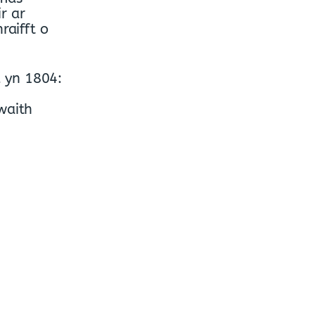
r ar
raifft o
d yn 1804:
waith