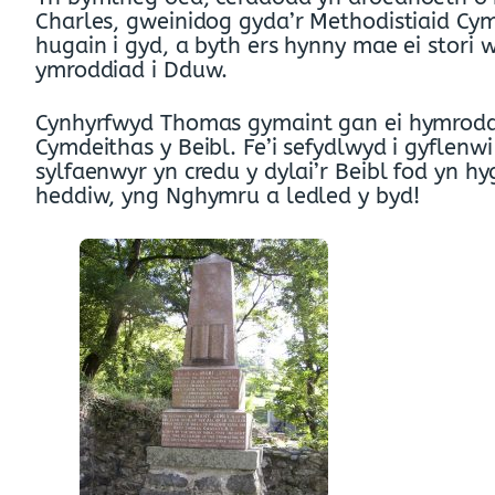
Charles, gweinidog gyda’r Methodistiaid Cym
hugain i gyd, a byth ers hynny mae ei stori w
ymroddiad i Dduw.
Cynhyrfwyd Thomas gymaint gan ei hymroddia
Cymdeithas y Beibl. Fe’i sefydlwyd i gyflen
sylfaenwyr yn credu y dylai’r Beibl fod yn h
heddiw, yng Nghymru a ledled y byd!