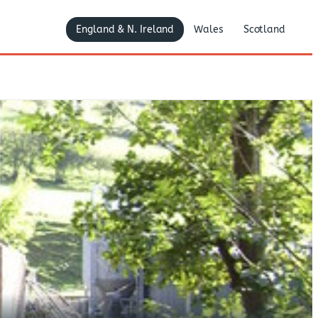
England & N. Ireland
Wales
Scotland