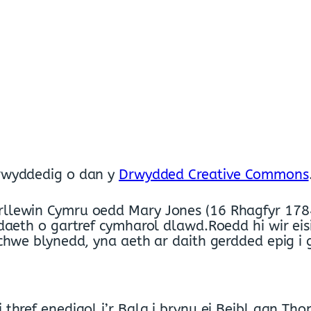
Trwyddedig o dan y
Drwydded Creative Commons
llewin Cymru oedd Mary Jones (16 Rhagfyr 178
daeth o gartref cymharol dlawd.
Roedd hi wir eis
chwe blynedd, yna aeth ar daith gerdded epig i 
thref enedigol i’r Bala i brynu ei Beibl gan Th