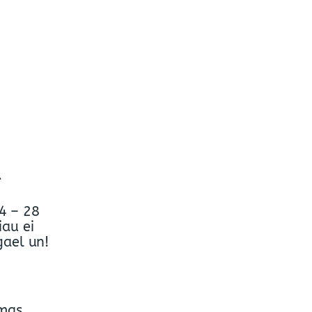
.
4 – 28
iau ei
gael un!
omas